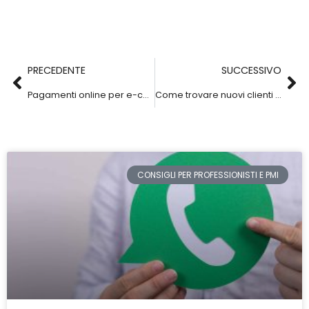
Precedente
Su
PRECEDENTE
SUCCESSIVO
Pagamenti online per e-commerce: quali metodi offrire ai tuoi clienti
Come trovare nuovi clienti online per uno studio legale
CONSIGLI PER PROFESSIONISTI E PMI