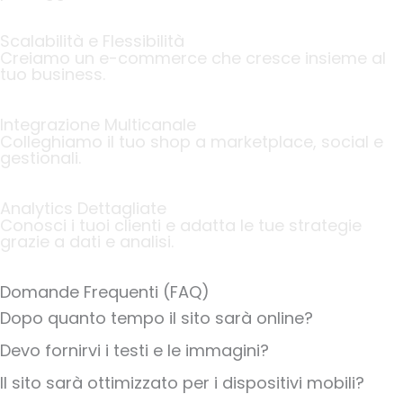
Scalabilità e Flessibilità
Creiamo un e-commerce che cresce insieme al
tuo business.
Integrazione Multicanale
Colleghiamo il tuo shop a marketplace, social e
gestionali.
Analytics Dettagliate
Conosci i tuoi clienti e adatta le tue strategie
grazie a dati e analisi.
Domande Frequenti (FAQ)
Dopo quanto tempo il sito sarà online?
Devo fornirvi i testi e le immagini?
Il sito sarà ottimizzato per i dispositivi mobili?