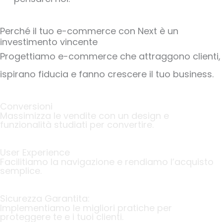
Perché il tuo e-commerce con Next è un
investimento vincente
Progettiamo e-commerce che attraggono clienti,
ispirano fiducia e fanno crescere il tuo business.
Conversioni
Massimizza le vendite con un design e
funzionalità studiati per convertire.
User Experience
Facilitiamo la navigazione e rendiamo l’acquisto
semplice.
Sicurezza Garantita:
Implementiamo le migliori pratiche per
proteggere te e i tuoi clienti.