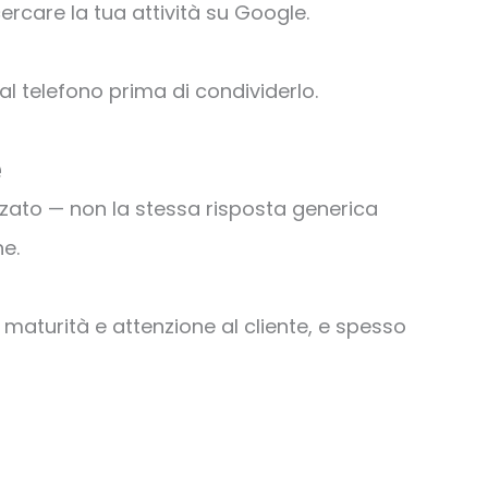
ercare la tua attività su Google.
dal telefono prima di condividerlo.
e
zzato — non la stessa risposta generica
ne.
a maturità e attenzione al cliente, e spesso
Succes