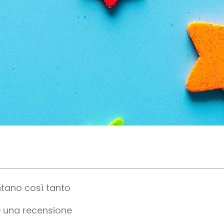
ntano così tanto
e una recensione