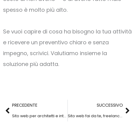
spesso è molto più alto.
Se vuoi capire di cosa ha bisogno la tua attività
e ricevere un preventivo chiaro e senza
impegno, scrivici. Valutiamo insieme la
soluzione più adatta.
Precedente
Su
PRECEDENTE
SUCCESSIVO
Sito web per architetti e interior designer: come mostrare il lavoro online
Sito web fai da te, freelance o agenzia? Cosa scegliere per la tua attività